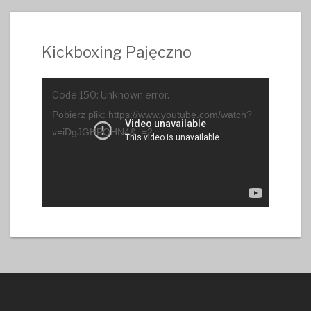
Kickboxing Pajęczno
Odtwarzacz
Code 150: Unknown error.
video
Pobierz plik: https://www.youtube.com/watch?
v=iDgJGHPQHN4&_=2