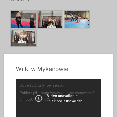
Wilki w Mykanowie
Odtwarzacz
Code 150: Unknown error.
video
Pobierz plik: https://www.youtube.com/watch?
v=hog8Jh1wDTc&_=1