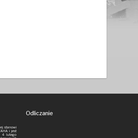
Odliczanie
ej stanowi
AHA i jest
 4 lutego