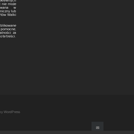
pokrewnych
ść nie może
iowana w
aniczny lub
rtów Walki
publikowane
i pomocne,
alności za
 te treści.
 by WordPress