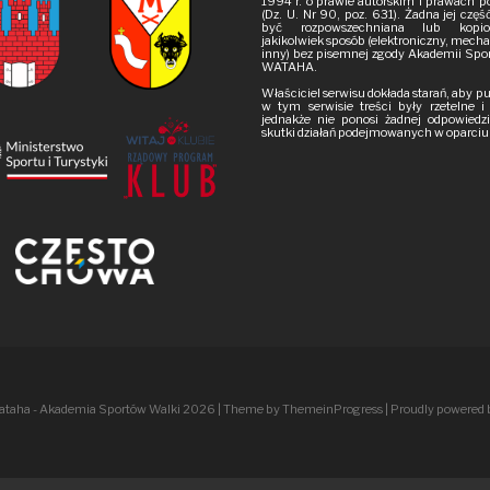
1994 r. o prawie autorskim i prawach 
(Dz. U. Nr 90, poz. 631). Żadna jej czę
być rozpowszechniana lub kop
jakikolwiek sposób (elektroniczny, mech
inny) bez pisemnej zgody Akademii Spo
WATAHA.
Właściciel serwisu dokłada starań, aby 
w tym serwisie treści były rzetelne 
jednakże nie ponosi żadnej odpowiedzi
skutki działań podejmowanych w oparciu o
ataha - Akademia Sportów Walki 2026
| Theme by ThemeinProgress
| Proudly powered