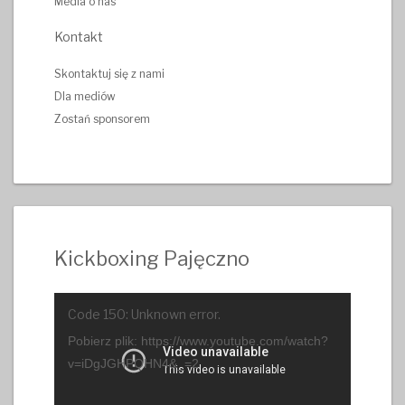
Media o nas
Kontakt
Skontaktuj się z nami
Dla mediów
Zostań sponsorem
Kickboxing Pajęczno
Odtwarzacz
Code 150: Unknown error.
video
Pobierz plik: https://www.youtube.com/watch?
v=iDgJGHPQHN4&_=2