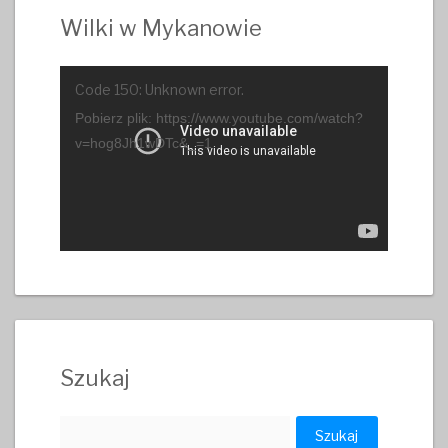
Wilki w Mykanowie
Odtwarzacz
Code 150: Unknown error.
video
Pobierz plik: https://www.youtube.com/watch?
v=hog8Jh1wDTc&_=1
Szukaj
Szukaj: