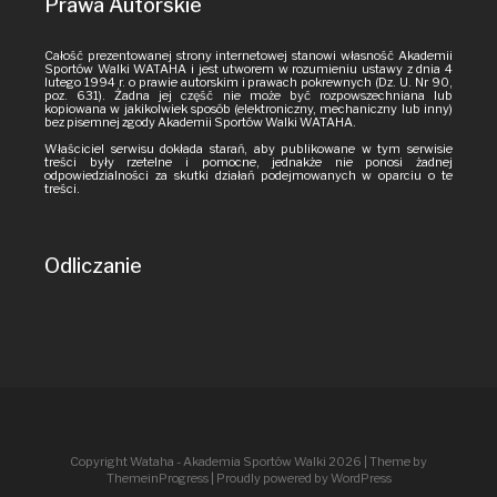
Prawa Autorskie
Całość prezentowanej strony internetowej stanowi własność Akademii
Sportów Walki WATAHA i jest utworem w rozumieniu ustawy z dnia 4
lutego 1994 r. o prawie autorskim i prawach pokrewnych (Dz. U. Nr 90,
poz. 631). Żadna jej część nie może być rozpowszechniana lub
kopiowana w jakikolwiek sposób (elektroniczny, mechaniczny lub inny)
bez pisemnej zgody Akademii Sportów Walki WATAHA.
Właściciel serwisu dokłada starań, aby publikowane w tym serwisie
treści były rzetelne i pomocne, jednakże nie ponosi żadnej
odpowiedzialności za skutki działań podejmowanych w oparciu o te
treści.
Odliczanie
Copyright Wataha - Akademia Sportów Walki 2026
| Theme by
ThemeinProgress
| Proudly powered by WordPress