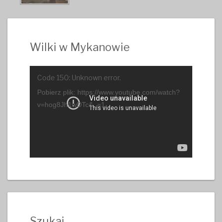
Wilki w Mykanowie
Odtwarzacz
Code 150: Unknown error.
video
Pobierz plik: https://www.youtube.com/watch?
v=hog8Jh1wDTc&_=1
Szukaj