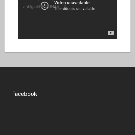
v=iDgJGHPQHN4&_=2
Facebook