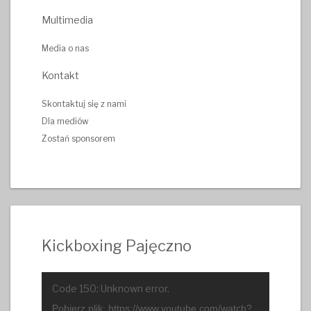
Multimedia
Media o nas
Kontakt
Skontaktuj się z nami
Dla mediów
Zostań sponsorem
Kickboxing Pajęczno
Odtwarzacz
Code 150: Unknown error.
video
Pobierz plik: https://www.youtube.com/watch?