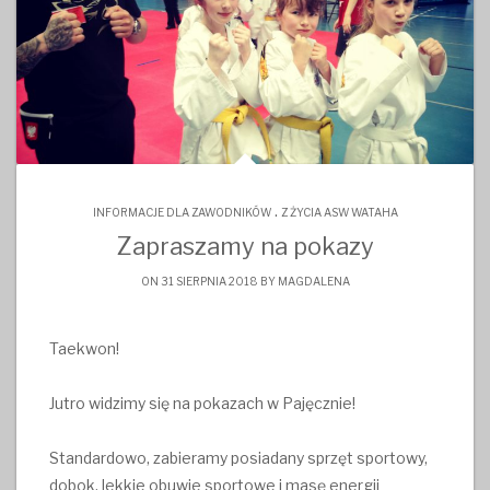
.
INFORMACJE DLA ZAWODNIKÓW
Z ŻYCIA ASW WATAHA
Zapraszamy na pokazy
ON 31 SIERPNIA 2018 BY
MAGDALENA
Taekwon!
Jutro widzimy się na pokazach w Pajęcznie!
Standardowo, zabieramy posiadany sprzęt sportowy,
dobok, lekkie obuwie sportowe i masę energii