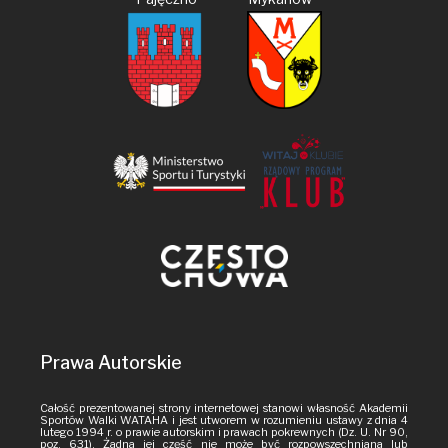
Prawa Autorskie
Całość prezentowanej strony internetowej stanowi własność Akademii
Sportów Walki WATAHA i jest utworem w rozumieniu ustawy z dnia 4
lutego 1994 r. o prawie autorskim i prawach pokrewnych (Dz. U. Nr 90,
poz. 631). Żadna jej część nie może być rozpowszechniana lub