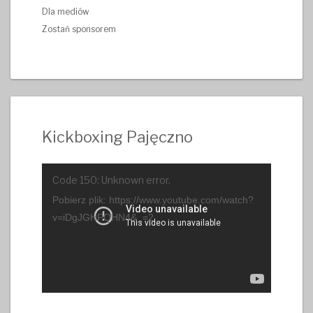
Dla mediów
Zostań sponsorem
Kickboxing Pajęczno
Odtwarzacz
Code 150: Unknown error.
video
Pobierz plik: https://www.youtube.com/watch?
v=iDgJGHPQHN4&_=2