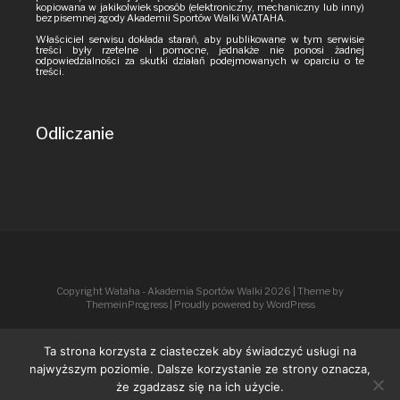
kopiowana w jakikolwiek sposób (elektroniczny, mechaniczny lub inny)
bez pisemnej zgody Akademii Sportów Walki WATAHA.
Właściciel serwisu dokłada starań, aby publikowane w tym serwisie
treści były rzetelne i pomocne, jednakże nie ponosi żadnej
odpowiedzialności za skutki działań podejmowanych w oparciu o te
treści.
Odliczanie
Copyright Wataha - Akademia Sportów Walki 2026
| Theme by
ThemeinProgress
| Proudly powered by WordPress
Ta strona korzysta z ciasteczek aby świadczyć usługi na
najwyższym poziomie. Dalsze korzystanie ze strony oznacza,
że zgadzasz się na ich użycie.