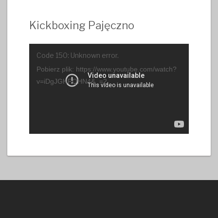
Kickboxing Pajęczno
Odtwarzacz
Code 150: Unknown error.
video
Pobierz plik: https://www.youtube.com/watch?
v=iDgJGHPQHN4&_=2