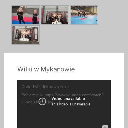
Wilki w Mykanowie
Odtwarzacz
Code 150: Unknown error.
video
Pobierz plik: https://www.youtube.com/watch?
v=hog8Jh1wDTc&_=1