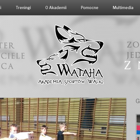
i
Treningi
O Akademii
Pomocne
Multimedia
G