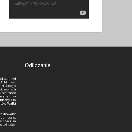
v=iDgJGHPQHN4&_=2
Odliczanie
ej stanowi
AHA i jest
 4 lutego
pokrewnych
ść nie może
iowana w
aniczny lub
rtów Walki
publikowane
i pomocne,
alności za
 te treści.