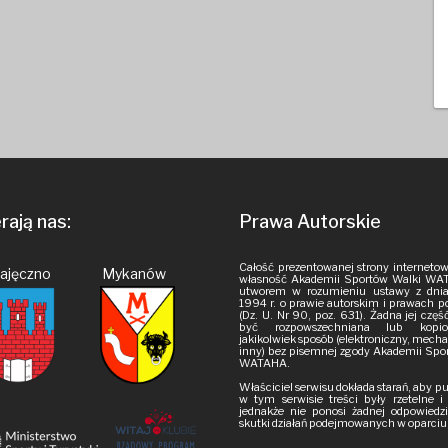
ają nas:
Prawa Autorskie
Całość prezentowanej strony internetow
Pajęczno Mykanów
własność Akademii Sportów Walki WAT
utworem w rozumieniu ustawy z dnia
1994 r. o prawie autorskim i prawach 
(Dz. U. Nr 90, poz. 631). Żadna jej czę
być rozpowszechniana lub kop
jakikolwiek sposób (elektroniczny, mech
inny) bez pisemnej zgody Akademii Spo
WATAHA.
Właściciel serwisu dokłada starań, aby 
w tym serwisie treści były rzetelne 
jednakże nie ponosi żadnej odpowiedzi
skutki działań podejmowanych w oparciu o