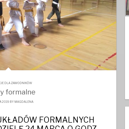
JE DLA ZAWODNIKÓW
y formalne
A 2019 BY
MAGDALENA
 UKŁADÓW FORMALNYCH
DZIELĘ 24 MARCA O GODZ.