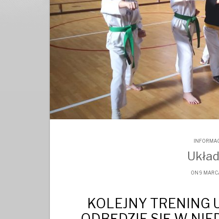
INFORMAC
Układ
ON 9 MARC
KOLEJNY TRENING
ODBĘDZIE SIĘ W NIE