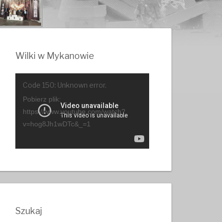
Wilki w Mykanowie
Odtwarzacz
Code 150: Unknown error.
video
Pobierz plik:
https://www.youtube.com/watch?
v=hog8Jh1wDTc&_=1
Szukaj