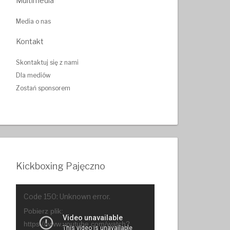
Multimedia
Media o nas
Kontakt
Skontaktuj się z nami
Dla mediów
Zostań sponsorem
Kickboxing Pajęczno
Odtwarzacz
Code 150: Unknown error.
video
Pobierz plik:
https://www.youtube.com/watch?