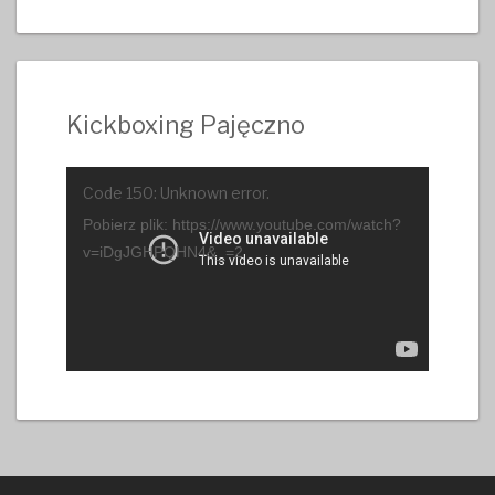
Kickboxing Pajęczno
Odtwarzacz
Code 150: Unknown error.
video
Pobierz plik: https://www.youtube.com/watch?
v=iDgJGHPQHN4&_=2