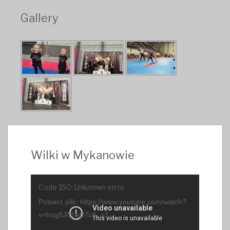
Gallery
Wilki w Mykanowie
Odtwarzacz
Code 150: Unknown error.
video
Pobierz plik: https://www.youtube.com/watch?
v=hog8Jh1wDTc&_=1