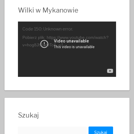
Wilki w Mykanowie
Odtwarzacz
Code 150: Unknown error.
video
Pobierz plik: https://www.youtube.com/watch?
v=hog8Jh1wDTc&_=1
Szukaj
Szukaj: