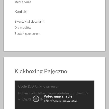
Media o nas
Kontakt
Skontaktuj się z nami
Dla mediów
Zostań sponsorem
Kickboxing Pajęczno
Odtwarzacz
Code 150: Unknown error.
video
Pobierz plik: https://www.youtube.com/watch?
v=iDgJGHPQHN4&_=2