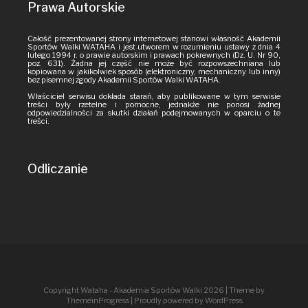
Prawa Autorskie
Całość prezentowanej strony internetowej stanowi własność Akademii
Sportów Walki WATAHA i jest utworem w rozumieniu ustawy z dnia 4
lutego 1994 r. o prawie autorskim i prawach pokrewnych (Dz. U. Nr 90,
poz. 631). Żadna jej część nie może być rozpowszechniana lub
kopiowana w jakikolwiek sposób (elektroniczny, mechaniczny lub inny)
bez pisemnej zgody Akademii Sportów Walki WATAHA.
Właściciel serwisu dokłada starań, aby publikowane w tym serwisie
treści były rzetelne i pomocne, jednakże nie ponosi żadnej
odpowiedzialności za skutki działań podejmowanych w oparciu o te
treści.
Odliczanie
Copyright Wataha - Akademia Sportów Walki 2026
| Theme by
ThemeinProgress
| Proudly powered by WordPress