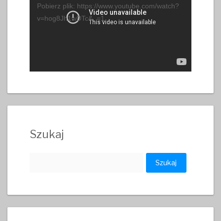
Pobierz plik: https://www.youtube.com/watch?
v=hog8Jh1wDTc&_=1
Szukaj
Szukaj: