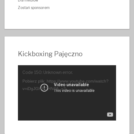
Dla mediów
Zostań sponsorem
Kickboxing Pajęczno
Odtwarzacz
Code 150: Unknown error.
video
Pobierz plik: https://www.youtube.com/watch?
v=iDgJGHPQHN4&_=2