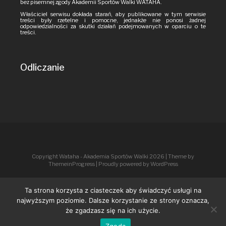
bez pisemnej zgody Akademii Sportów Walki WATAHA.
Właściciel serwisu dokłada starań, aby publikowane w tym serwisie
treści były rzetelne i pomocne, jednakże nie ponosi żadnej
odpowiedzialności za skutki działań podejmowanych w oparciu o te
treści.
Odliczanie
Copyright Wataha - Akademia Sportów Walki 2026
| Theme by
ThemeinProgress
| Proudly powered by WordPress
Ta strona korzysta z ciasteczek aby świadczyć usługi na
najwyższym poziomie. Dalsze korzystanie ze strony oznacza,
że zgadzasz się na ich użycie.
Zgoda