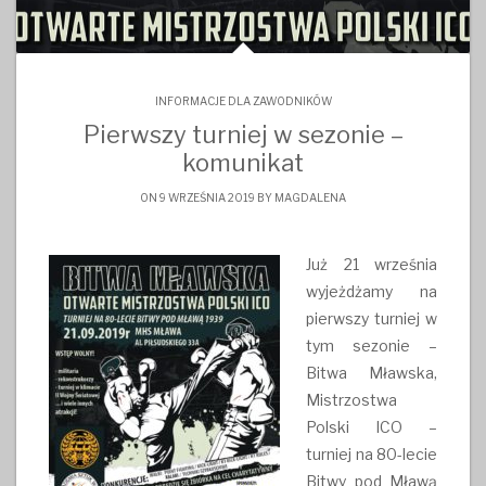
INFORMACJE DLA ZAWODNIKÓW
Pierwszy turniej w sezonie –
komunikat
ON 9 WRZEŚNIA 2019 BY
MAGDALENA
Już 21 września
wyjeżdżamy na
pierwszy turniej w
tym sezonie –
Bitwa Mławska,
Mistrzostwa
Polski ICO –
turniej na 80-lecie
Bitwy pod Mławą