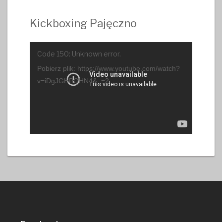
Kickboxing Pajęczno
Odtwarzacz
Code 150: Unknown error.
video
Pobierz plik: https://www.youtube.com/watch?
v=iDgJGHPQHN4&_=2