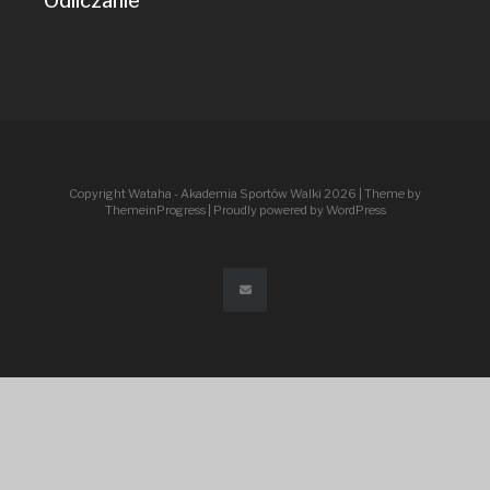
Odliczanie
Copyright Wataha - Akademia Sportów Walki 2026
| Theme by
ThemeinProgress
| Proudly powered by WordPress