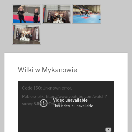
Wilki w Mykanowie
Odtwarzacz
Code 150: Unknown error.
video
Pobierz plik: https://www.youtube.com/watch?
v=hog8Jh1wDTc&_=1