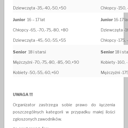
Dziewczęta -35,-40,-50,+50
Chłopcy -150, 
Junior
16 – 17 lat
Junior
16-17 la
Chłopcy -65, -70,-75,-80, +80
Dziewczęta -1
Dziewczęta -45,-50,-55,+55
Chłopcy -175, 
Senior
18 i starsi
Senior
18 i st
Mężczyźni -70,-75,-80, -85,-90,+90
Kobiety -160, 
Kobiety -50,-55,-60,+60
Mężczyźni -17
UWAGA !!!
Organizator zastrzega sobie prawo do łączenia
poszczególnych kategorii w przypadku małej ilości
zgłoszonych zawodników.