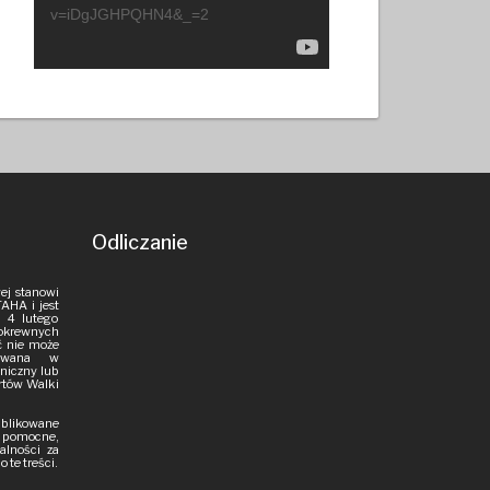
v=iDgJGHPQHN4&_=2
Odliczanie
ej stanowi
AHA i jest
 4 lutego
pokrewnych
ść nie może
iowana w
aniczny lub
rtów Walki
publikowane
i pomocne,
alności za
 te treści.