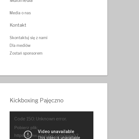
Multimedia
Media o nas
Kontakt
Skontaktuj się z nami
Dla mediów
Zostań sponsorem
Kickboxing Pajęczno
Odtwarzacz
Code 150: Unknown error.
video
Pobierz plik:
https://www.youtube.com/watch?