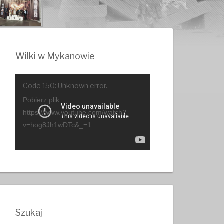
Wilki w Mykanowie
Odtwarzacz
Code 150: Unknown error.
video
Pobierz plik:
https://www.youtube.com/watch?
v=hog8Jh1wDTc&_=1
Szukaj