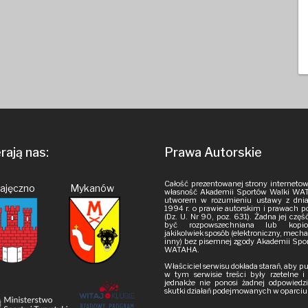
ają nas:
Prawa Autorskie
Całość prezentowanej strony internetow
Pajęczno Mykanów
własność Akademii Sportów Walki WAT
utworem w rozumieniu ustawy z dnia
1994 r. o prawie autorskim i prawach 
(Dz. U. Nr 90, poz. 631). Żadna jej czę
być rozpowszechniana lub kop
jakikolwiek sposób (elektroniczny, mech
inny) bez pisemnej zgody Akademii Spo
WATAHA.
Właściciel serwisu dokłada starań, aby 
w tym serwisie treści były rzetelne 
jednakże nie ponosi żadnej odpowiedzi
skutki działań podejmowanych w oparciu o