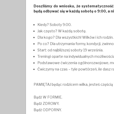
Doszliśmy do wniosku, że systematyczność 
będą odbywać się w każdą sobotę o 9:00, a n
Kiedy? Soboty 9:00.
Jak często? W każdą sobotę.
Dla kogo? Dla wszystkich! Wilków i ich rodzin.
Po co? Dla utrzymania formy, kondycji, zwinno
Start: od najbliższej soboty 19 września.
Treningi oparte na indywidualnych możliwości
Podstawowe ćwiczenia ogólnorozwojowe, moż
Ćwiczymy na czas – tyle powtórzeń, ile dasz r
PAMIĘTAJ będąc rodzicem wilka, jesteś częścią 
Bądź W FORMIE.
Bądź ZDROWY.
Bądź ODPORNY.