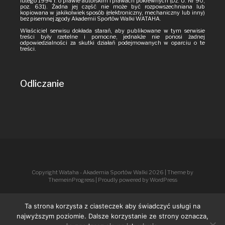
lutego 1994 r. o prawie autorskim i prawach pokrewnych (Dz. U. Nr 90,
poz. 631). Żadna jej część nie może być rozpowszechniana lub
kopiowana w jakikolwiek sposób (elektroniczny, mechaniczny lub inny)
bez pisemnej zgody Akademii Sportów Walki WATAHA.
Właściciel serwisu dokłada starań, aby publikowane w tym serwisie
treści były rzetelne i pomocne, jednakże nie ponosi żadnej
odpowiedzialności za skutki działań podejmowanych w oparciu o te
treści.
Odliczanie
Copyright Wataha - Akademia Sportów Walki 2026
| Theme by
ThemeinProgress
| Proudly powered by WordPress
Ta strona korzysta z ciasteczek aby świadczyć usługi na
najwyższym poziomie. Dalsze korzystanie ze strony oznacza,