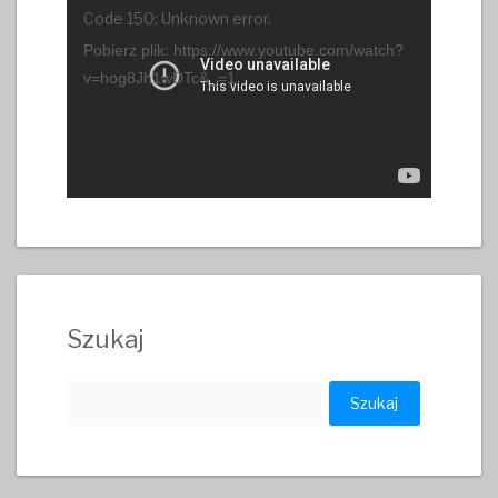
Odtwarzacz
Code 150: Unknown error.
video
Pobierz plik: https://www.youtube.com/watch?
v=hog8Jh1wDTc&_=1
Szukaj
Szukaj: