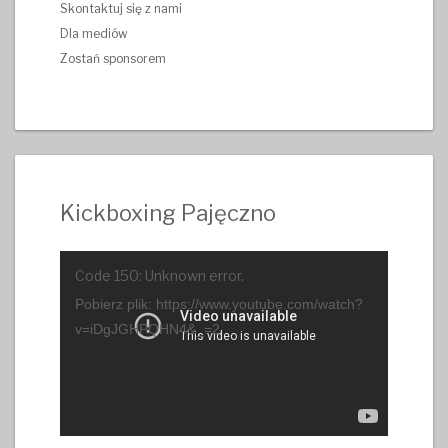
Skontaktuj się z nami
Dla mediów
Zostań sponsorem
Kickboxing Pajęczno
Odtwarzacz
Code 150: Unknown error.
video
Pobierz plik: https://www.youtube.com/watch?
v=iDgJGHPQHN4&_=2