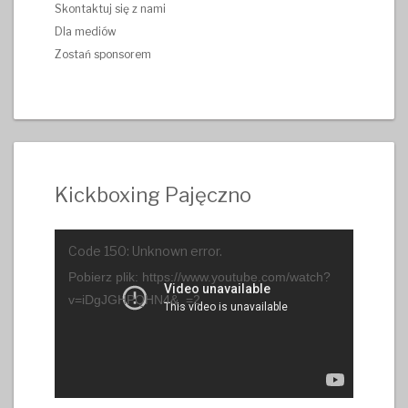
Skontaktuj się z nami
Dla mediów
Zostań sponsorem
Kickboxing Pajęczno
Odtwarzacz
Code 150: Unknown error.
video
Pobierz plik: https://www.youtube.com/watch?
v=iDgJGHPQHN4&_=2