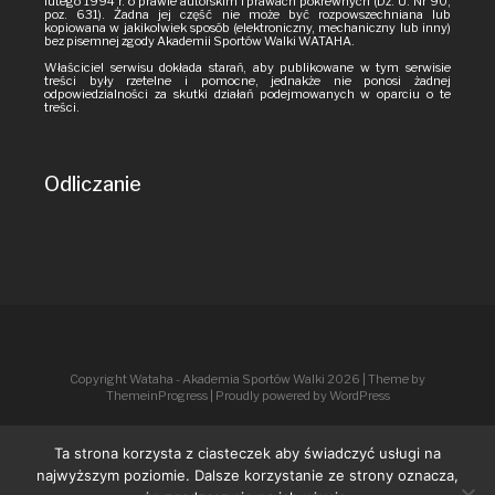
lutego 1994 r. o prawie autorskim i prawach pokrewnych (Dz. U. Nr 90,
poz. 631). Żadna jej część nie może być rozpowszechniana lub
kopiowana w jakikolwiek sposób (elektroniczny, mechaniczny lub inny)
bez pisemnej zgody Akademii Sportów Walki WATAHA.
Właściciel serwisu dokłada starań, aby publikowane w tym serwisie
treści były rzetelne i pomocne, jednakże nie ponosi żadnej
odpowiedzialności za skutki działań podejmowanych w oparciu o te
treści.
Odliczanie
Copyright Wataha - Akademia Sportów Walki 2026
| Theme by
ThemeinProgress
| Proudly powered by WordPress
Ta strona korzysta z ciasteczek aby świadczyć usługi na
najwyższym poziomie. Dalsze korzystanie ze strony oznacza,