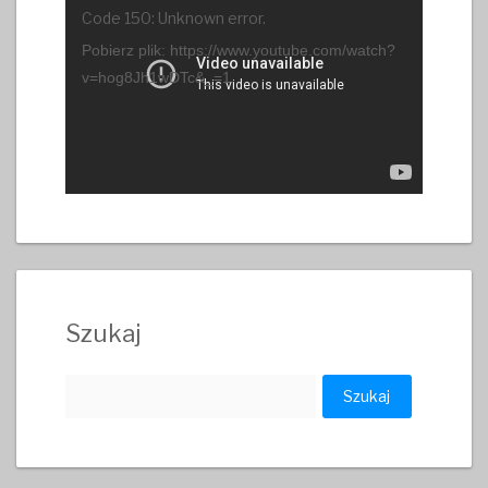
Odtwarzacz
Code 150: Unknown error.
video
Pobierz plik: https://www.youtube.com/watch?
v=hog8Jh1wDTc&_=1
Szukaj
Szukaj: