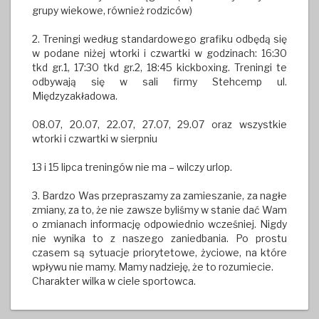
grupy wiekowe, również rodziców)
2. Treningi według standardowego grafiku odbędą się
w podane niżej wtorki i czwartki w godzinach: 16:30
tkd gr.1, 17:30 tkd gr.2, 18:45 kickboxing. Treningi te
odbywają się w sali firmy Stehcemp ul.
Międzyzakładowa.
08.07, 20.07, 22.07, 27.07, 29.07 oraz wszystkie
wtorki i czwartki w sierpniu
13 i 15 lipca treningów nie ma – wilczy urlop.
3. Bardzo Was przepraszamy za zamieszanie, za nagłe
zmiany, za to, że nie zawsze byliśmy w stanie dać Wam
o zmianach informację odpowiednio wcześniej. Nigdy
nie wynika to z naszego zaniedbania. Po prostu
czasem są sytuacje priorytetowe, życiowe, na które
wpływu nie mamy. Mamy nadzieję, że to rozumiecie.
Charakter wilka w ciele sportowca.