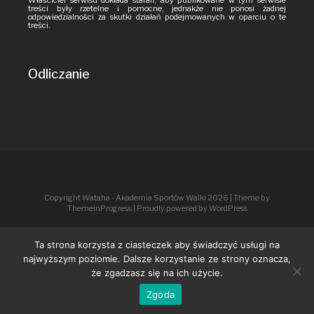
Właściciel serwisu dokłada starań, aby publikowane w tym serwisie
treści były rzetelne i pomocne, jednakże nie ponosi żadnej
odpowiedzialności za skutki działań podejmowanych w oparciu o te
treści.
Odliczanie
Copyright Wataha - Akademia Sportów Walki 2026
| Theme by
ThemeinProgress
| Proudly powered by WordPress
Ta strona korzysta z ciasteczek aby świadczyć usługi na
najwyższym poziomie. Dalsze korzystanie ze strony oznacza,
że zgadzasz się na ich użycie.
Zgoda