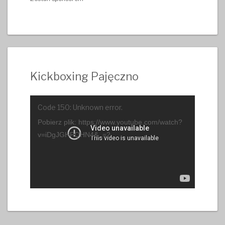
Kickboxing Pajęczno
Odtwarzacz
Code 150: Unknown error.
video
Pobierz plik: https://www.youtube.com/watch?
v=iDgJGHPQHN4&_=2