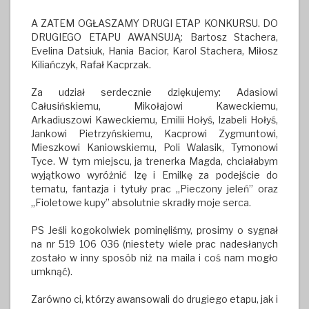
A ZATEM OGŁASZAMY DRUGI ETAP KONKURSU. DO
DRUGIEGO ETAPU AWANSUJĄ: Bartosz Stachera,
Evelina Datsiuk, Hania Bacior, Karol Stachera, Miłosz
Kiliańczyk, Rafał Kacprzak.
Za udział serdecznie dziękujemy: Adasiowi
Całusińskiemu, Mikołajowi Kaweckiemu,
Arkadiuszowi Kaweckiemu, Emilii Hołyś, Izabeli Hołyś,
Jankowi Pietrzyńskiemu, Kacprowi Zygmuntowi,
Mieszkowi Kaniowskiemu, Poli Walasik, Tymonowi
Tyce. W tym miejscu, ja trenerka Magda, chciałabym
wyjątkowo wyróżnić Izę i Emilkę za podejście do
tematu, fantazja i tytuły prac „Pieczony jeleń” oraz
„Fioletowe kupy” absolutnie skradły moje serca.
PS Jeśli kogokolwiek pominęliśmy, prosimy o sygnał
na nr 519 106 036 (niestety wiele prac nadesłanych
zostało w inny sposób niż na maila i coś nam mogło
umknąć).
Zarówno ci, którzy awansowali do drugiego etapu, jak i