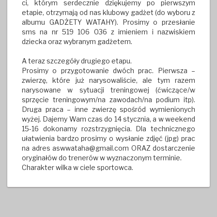
ci, którym serdecznie dziękujemy po pierwszym
etapie, otrzymają od nas klubowy gadżet (do wyboru z
albumu GADŻETY WATAHY). Prosimy o przesłanie
sms na nr 519 106 036 z imieniem i nazwiskiem
dziecka oraz wybranym gadżetem.
A teraz szczegóły drugiego etapu.
Prosimy o przygotowanie dwóch prac. Pierwsza –
zwierzę, które już narysowaliście, ale tym razem
narysowane w sytuacji treningowej (ćwiczące/w
sprzęcie treningowym/na zawodach/na podium itp).
Druga praca – inne zwierzę spośród wymienionych
wyżej. Dajemy Wam czas do 14 stycznia, a w weekend
15-16 dokonamy rozstrzygnięcia. Dla technicznego
ułatwienia bardzo prosimy o wysłanie zdjęć (jpg) prac
na adres aswwataha@gmail.com ORAZ dostarczenie
oryginałów do trenerów w wyznaczonym terminie.
Charakter wilka w ciele sportowca.