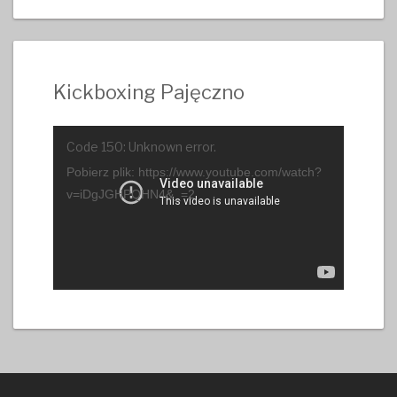
Kickboxing Pajęczno
Odtwarzacz
Code 150: Unknown error.
video
Pobierz plik: https://www.youtube.com/watch?
v=iDgJGHPQHN4&_=2