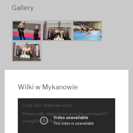
Gallery
Wilki w Mykanowie
Odtwarzacz
Code 150: Unknown error.
video
Pobierz plik: https://www.youtube.com/watch?
v=hog8Jh1wDTc&_=1