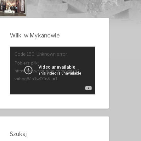
Wilki w Mykanowie
Odtwarzacz
Code 150: Unknown error.
video
Pobierz plik:
https://www.youtube.com/watch?
v=hog8Jh1wDTc&_=1
Szukaj