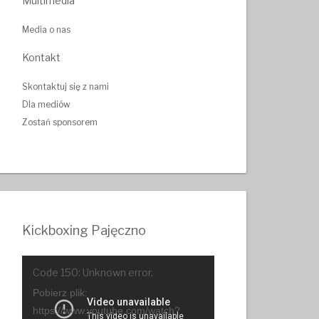
Multimedia
Media o nas
Kontakt
Skontaktuj się z nami
Dla mediów
Zostań sponsorem
Kickboxing Pajęczno
Odtwarzacz
Code 150: Unknown error.
video
Pobierz plik:
https://www.youtube.com/watch?