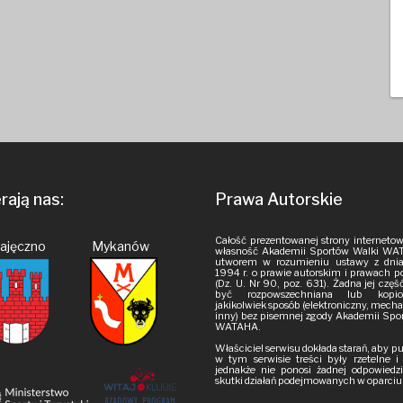
ają nas:
Prawa Autorskie
Całość prezentowanej strony internetow
Pajęczno Mykanów
własność Akademii Sportów Walki WAT
utworem w rozumieniu ustawy z dnia
1994 r. o prawie autorskim i prawach 
(Dz. U. Nr 90, poz. 631). Żadna jej czę
być rozpowszechniana lub kop
jakikolwiek sposób (elektroniczny, mech
inny) bez pisemnej zgody Akademii Spo
WATAHA.
Właściciel serwisu dokłada starań, aby 
w tym serwisie treści były rzetelne 
jednakże nie ponosi żadnej odpowiedzi
skutki działań podejmowanych w oparciu o