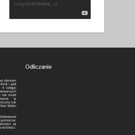
v=iDgJGHPQHN4&_=2
Odliczanie
ej stanowi
AHA i jest
 4 lutego
pokrewnych
ść nie może
iowana w
aniczny lub
rtów Walki
publikowane
i pomocne,
alności za
 te treści.