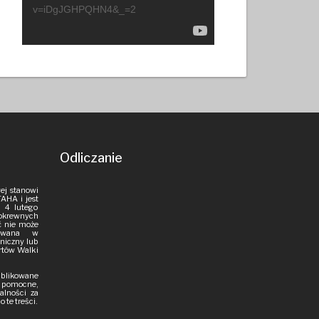
v=iDgJGHPQHN4&_=2
Odliczanie
ej stanowi
AHA i jest
 4 lutego
pokrewnych
ść nie może
iowana w
aniczny lub
rtów Walki
publikowane
i pomocne,
alności za
 te treści.