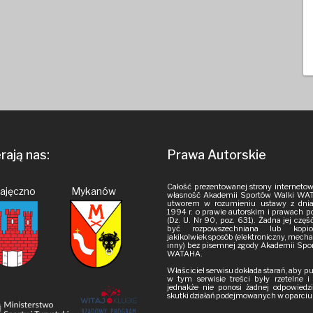
ają nas:
Prawa Autorskie
Całość prezentowanej strony internetow
Pajęczno Mykanów
własność Akademii Sportów Walki WAT
utworem w rozumieniu ustawy z dnia
1994 r. o prawie autorskim i prawach 
(Dz. U. Nr 90, poz. 631). Żadna jej czę
być rozpowszechniana lub kop
jakikolwiek sposób (elektroniczny, mech
inny) bez pisemnej zgody Akademii Spo
WATAHA.
Właściciel serwisu dokłada starań, aby 
w tym serwisie treści były rzetelne 
jednakże nie ponosi żadnej odpowiedzi
skutki działań podejmowanych w oparciu o