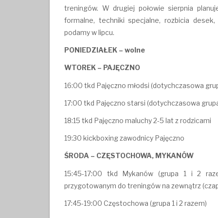
treningów. W drugiej połowie sierpnia plan
formalne, techniki specjalne, rozbicia desek,
podamy w lipcu.
PONIEDZIAŁEK – wolne
WTOREK – PAJĘCZNO
16:00 tkd Pajęczno młodsi (dotychczasowa grupa
17:00 tkd Pajęczno starsi (dotychczasowa grupa
18:15 tkd Pajęczno maluchy 2-5 lat z rodzicami
19:30 kickboxing zawodnicy Pajęczno
ŚRODA – CZĘSTOCHOWA, MYKANÓW
15:45-17:00 tkd Mykanów (grupa 1 i 2 raz
przygotowanym do treningów na zewnątrz (czap
17:45-19:00 Częstochowa (grupa 1 i 2 razem)