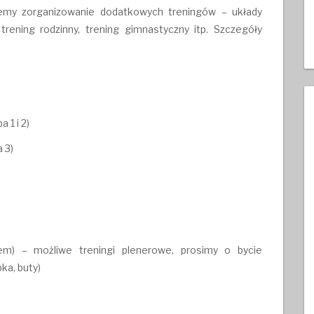
ujemy zorganizowanie dodatkowych treningów – układy
 trening rodzinny, trening gimnastyczny itp. Szczegóły
 1 i 2)
 3)
em) – możliwe treningi plenerowe, prosimy o bycie
ka, buty)