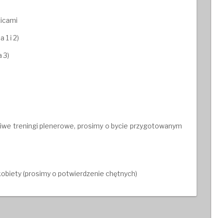
zicami
1 i 2)
 3)
liwe treningi plenerowe, prosimy o bycie przygotowanym
kobiety (prosimy o potwierdzenie chętnych)