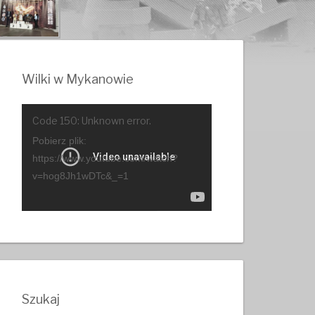
Wilki w Mykanowie
Odtwarzacz
Code 150: Unknown error.
video
Pobierz plik:
https://www.youtube.com/watch?
v=hog8Jh1wDTc&_=1
Szukaj