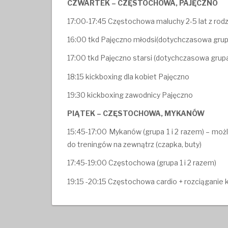
CZWARTEK – CZĘSTOCHOWA, PAJĘCZNO
17:00-17:45 Częstochowa maluchy 2-5 lat z rod
16:00 tkd Pajęczno młodsi(dotychczasowa grupa 
17:00 tkd Pajęczno starsi (dotychczasowa grupa
18:15 kickboxing dla kobiet Pajęczno
19:30 kickboxing zawodnicy Pajęczno
PIĄTEK – CZĘSTOCHOWA, MYKANÓW
15:45-17:00 Mykanów (grupa 1 i 2 razem) – moż
do treningów na zewnątrz (czapka, buty)
17:45-19:00 Częstochowa (grupa 1 i 2 razem)
19:15 -20:15 Częstochowa cardio + rozciąganie 