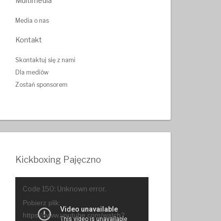
Multimedia
Media o nas
Kontakt
Skontaktuj się z nami
Dla mediów
Zostań sponsorem
Kickboxing Pajęczno
Odtwarzacz
Code 150: Unknown error.
video
Pobierz plik:
https://www.youtube.com/watch?