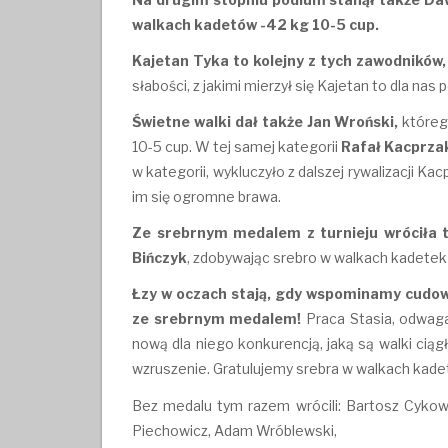
walkach kadetów -42 kg 10-5 cup.
Kajetan Tyka to kolejny z tych zawodników,
słabości, z jakimi mierzył się Kajetan to dla n
Świetne walki dał także Jan Wroński,
któreg
10-5 cup. W tej samej kategorii
Rafał Kacprzak
w kategorii, wykluczyło z dalszej rywalizacji K
im się ogromne brawa.
Ze srebrnym medalem z turnieju wróciła t
Bińczyk
, zdobywając srebro w walkach kadetek
Łzy w oczach stają, gdy wspominamy cudow
ze srebrnym medalem!
Praca Stasia, odwaga
nową dla niego konkurencją, jaką są walki ciąg
wzruszenie. Gratulujemy srebra w walkach kade
Bez medalu tym razem wrócili: Bartosz Cykows
Piechowicz, Adam Wróblewski,