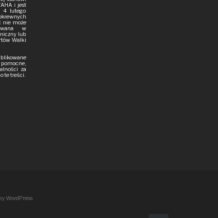
AHA i jest
 4 lutego
pokrewnych
ść nie może
iowana w
aniczny lub
rtów Walki
publikowane
i pomocne,
alności za
 te treści.
 by WordPress