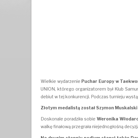
Wielkie wydarzenie
Puchar Europy w Taekw
UNION, którego organizatorem był Klub Samuraj
debiut w tej konkurencji. Podczas turnieju wystąpi
Złotym medalistą został Szymon Muskalski 
Doskonale poradziła sobie
Weronika Włodarcz
walkę finałową przegrała niejednogłośną decyzj
Na drugim stopniu podium stanął także Da