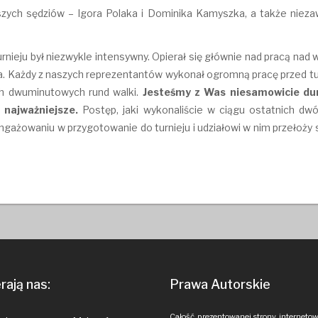
szych sędziów – Igora Polaka i Dominika Kamyszka, a także niez
nieju był niezwykle intensywny. Opierał się głównie nad pracą nad
a. Każdy z naszych reprezentantów wykonał ogromną pracę przed turn
ch dwuminutowych rund walki.
Jesteśmy z Was niesamowicie dumn
 najważniejsze.
Postęp, jaki wykonaliście w ciągu ostatnich dwó
gażowaniu w przygotowanie do turnieju i udziałowi w nim przełoży s
ają nas:
Prawa Autorskie
Całość prezentowanej strony internetow