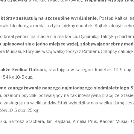
 którzy zasługują na szczególne wyróżnienie.
Postęp Kajtka je
as powód do dumy, a medal to tylko piękny dodatek. Kajtek zdobył sre
o kreatywność na macie nie ma końca. Dynamiką, taktyką i hartem
 uplasował się o jedno miejsce wyżej, zdobywając srebrny meda
acpra Musiała, który pierwszą walkę toczył z Rafałem. Chłopcy dali pi
akże Evelina Datsiuk
, startująca w kategorii kadetek 10-5 cup 
 +54 kg 10-5 cup.
ne zaangażowanie naszego najmłodszego siedmioletniego Sta
, przełom psychiki pozwalający na tak intensywną pracę ze Stasie
łe zasługują na wielki podziw. Staś wzbudził w nas wielką dumę, jes
tów 10-5 cup -25 kg.
ki, Bartosz Stachera, Jan Kajdana, Amelia Prus, Kacper Musiał,