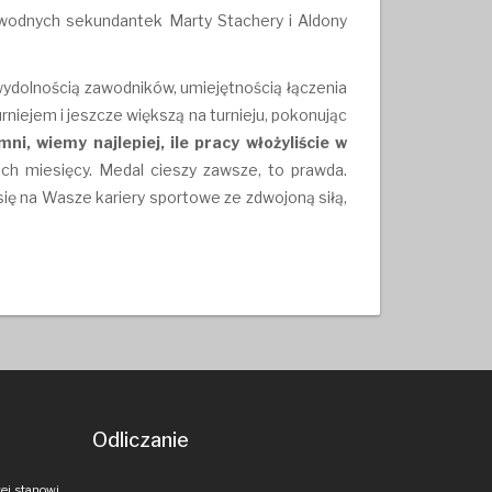
awodnych sekundantek Marty Stachery i Aldony
 wydolnością zawodników, umiejętnością łączenia
iejem i jeszcze większą na turnieju, pokonując
i, wiemy najlepiej, ile pracy włożyliście w
ch miesięcy. Medal cieszy zawsze, to prawda.
ię na Wasze kariery sportowe ze zdwojoną siłą,
Odliczanie
ej stanowi