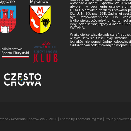
Pajęczno Mykanów
własność Akademii Sportów Walki WAT
utworem w rozumieniu ustawy z dnia
1994 r. o prawie autorskim i prawach 
(Dz. U. Nr 90, poz. 631). Żadna jej czę
być rozpowszechniana lub kop
jakikolwiek sposób (elektroniczny, mech
inny) bez pisemnej zgody Akademii Spo
WATAHA.
Właściciel serwisu dokłada starań, aby 
w tym serwisie treści były rzetelne 
jednakże nie ponosi żadnej odpowiedzi
skutki działań podejmowanych w oparciu o
ataha - Akademia Sportów Walki 2026
| Theme by ThemeinProgress
| Proudly powered