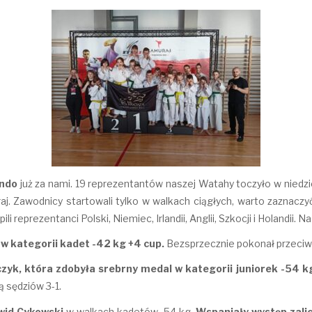
ondo
już za nami. 19 reprezentantów naszej Watahy toczyło w niedzi
. Zawodnicy startowali tylko w walkach ciągłych, warto zaznaczy
li reprezentanci Polski, Niemiec, Irlandii, Anglii, Szkocji i Holandii.
w kategorii kadet -42 kg +4 cup.
Bezsprzecznie pokonał przeci
yk, która zdobyła srebrny medal w kategorii juniorek -54 k
ą sędziów 3-1.
wid Cykowski
w walkach kadetów -54 kg.
Wspaniały występ zalic