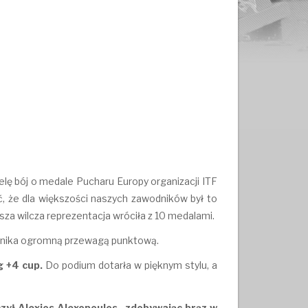
elę bój o medale Pucharu Europy organizacji ITF
ć, że dla większości naszych zawodników był to
 Nasza wilcza reprezentacja wróciła z 10 medalami.
wnika ogromną przewagą punktową.
g +4 cup.
Do podium dotarła w pięknym stylu, a
zył Alexios Alexopoulos , zdobywając brąz w