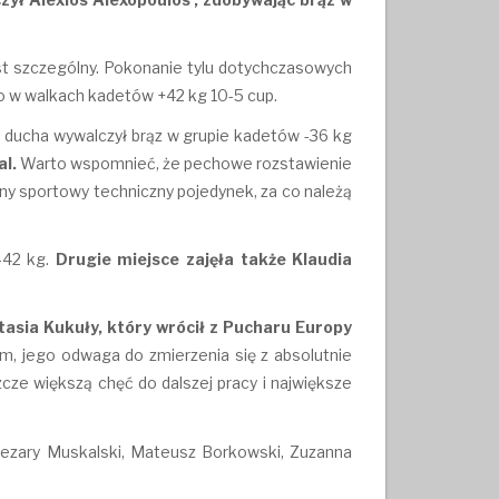
st szczególny. Pokonanie tylu dotychczasowych
bro w walkach kadetów +42 kg 10-5 cup.
 ducha wywalczył brąz w grupie kadetów -36 kg
l.
Warto wspomnieć, że pechowe rozstawienie
ękny sportowy techniczny pojedynek, za co należą
-42 kg.
Drugie miejsce zajęła także Klaudia
sia Kukuły, który wrócił z Pucharu Europy
m, jego odwaga do zmierzenia się z absolutnie
zcze większą chęć do dalszej pracy i największe
 Cezary Muskalski, Mateusz Borkowski, Zuzanna