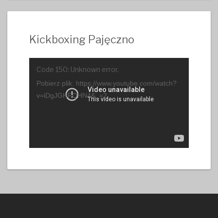
Kickboxing Pajęczno
Odtwarzacz
Code 150: Unknown error.
video
Pobierz plik: https://www.youtube.com/watch?
v=iDgJGHPQHN4&_=2