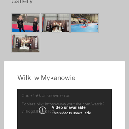
Gallery
Wilki w Mykanowie
Odtwarzacz
Code 150: Unknown error.
video
Pobierz plik: https://www.youtube.com/watch?
v=hog8Jh1wDTc&_=1