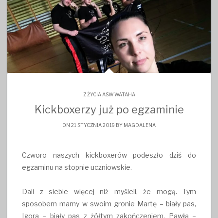
Z ŻYCIA ASW WATAHA
Kickboxerzy już po egzaminie
ON 21 STYCZNIA 2019 BY
MAGDALENA
Czworo naszych kickboxerów podeszło dziś do
egzaminu na stopnie uczniowskie.
Dali z siebie więcej niż myśleli, że mogą. Tym
sposobem mamy w swoim gronie Martę – biały pas,
Igora – biały pas z żółtym zakończeniem, Pawła –