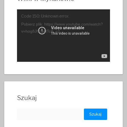
Odtwarzacz
Code 150: Unknown error.
video
Pobierz plik: https://www.youtube.com/watch?
v=hog8Jh1wDTc&_=1
Szukaj
Szukaj: