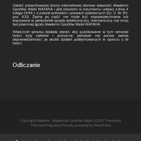
Całość prezentowanej strony internetowej stanowi własność Akademii
Sportów Walki WATAHA i jest utworem w rozumieniu ustawy z dnia 4
lutego 1994 r. o prawie autorskim i prawach pokrewnych (Dz. U. Nr 90,
poz. 631). Żadna jej część nie może być rozpowszechniana lub
kopiowana w jakikolwiek sposób (elektroniczny, mechaniczny lub inny)
bez pisemnej zgody Akademii Sportów Walki WATAHA.
Właściciel serwisu dokłada starań, aby publikowane w tym serwisie
treści były rzetelne i pomocne, jednakże nie ponosi żadnej
odpowiedzialności za skutki działań podejmowanych w oparciu o te
treści.
Odliczanie
Copyright Wataha - Akademia Sportów Walki 2026
| Theme by
ThemeinProgress
| Proudly powered by WordPress