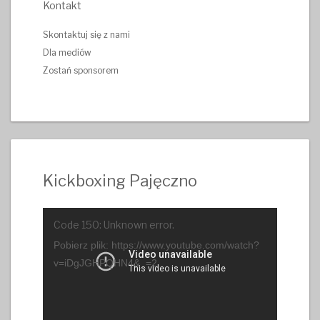
Kontakt
Skontaktuj się z nami
Dla mediów
Zostań sponsorem
Kickboxing Pajęczno
Odtwarzacz
Code 150: Unknown error.
video
Pobierz plik: https://www.youtube.com/watch?
v=iDgJGHPQHN4&_=2