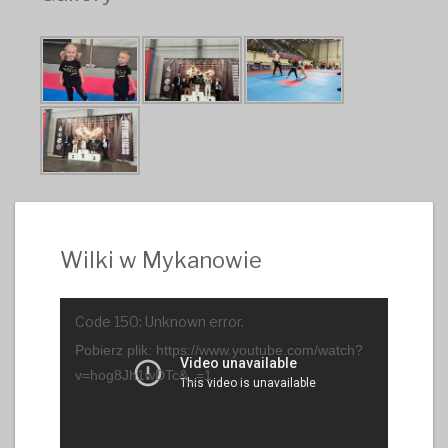
Wilki w Mykanowie
Odtwarzacz
Code 150: Unknown error.
video
Pobierz plik: https://www.youtube.com/watch?
v=hog8Jh1wDTc&_=1