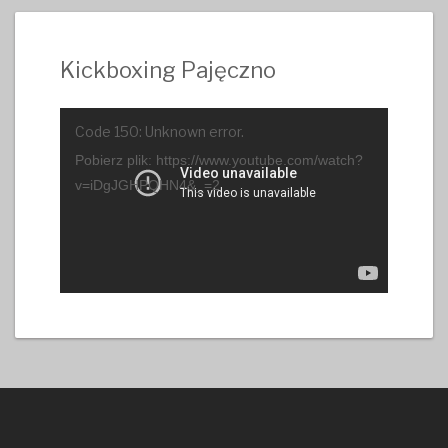
Kickboxing Pajęczno
Odtwarzacz
Code 150: Unknown error.
video
Pobierz plik: https://www.youtube.com/watch?
v=iDgJGHPQHN4&_=2