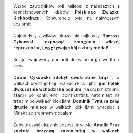
Wśród zawodników byli najlepsi z najlepszych z
licencjonowanych klubów
Polskiego Związku
Kickboxingu.
Konkurencja była na najwyższym
poziomie.
Najmłodszy z wilków okazał się najlepszy!
Bartosz
Cykowski
r
ozpoczął zmagania wilczej
reprezentacji, wygrywając bój o złoty medal!
Kolejni wojownicy dorzucili do wspólnego worka 7
medali.
Dawid Cykowski zdobył dwukrotnie brąz
: w
walkach pointfighting i walkach kick light.
Igor Polak
dwkurotnie wchodził na podium
. Na drugim stopniu
stanął po konkurencji pointfighting, natomiast na
trzecim po walkach kick light.
Dominik Tymura zajął
drugie miejsce
w walkach kick light, wracając z
Mińska ze srebrnym medalem.
Żeńska część ekipy nie pozostała w tyle.
Amelia Prus
została brązową medalistką w walkach