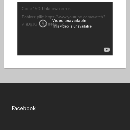
Odtwarzacz
Code 150: Unknown error.
video
Pobierz plik: https://www.youtube.com/watch?
v=iDgJGHPQHN4&_=2
Facebook