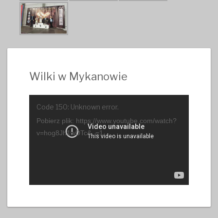
Wilki w Mykanowie
Odtwarzacz
Code 150: Unknown error.
video
Pobierz plik: https://www.youtube.com/watch?
v=hog8Jh1wDTc&_=1