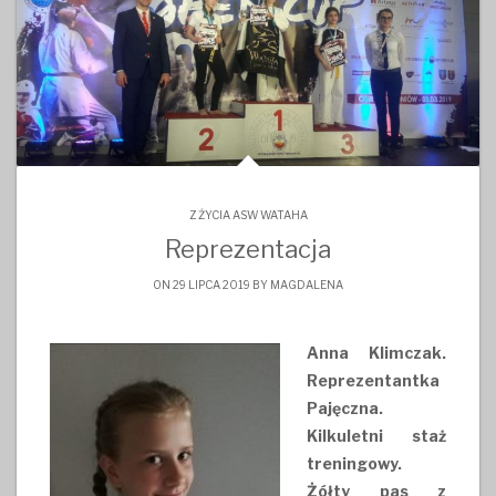
Z ŻYCIA ASW WATAHA
Reprezentacja
ON 29 LIPCA 2019 BY
MAGDALENA
Anna Klimczak.
Reprezentantka
Pajęczna.
Kilkuletni staż
treningowy.
Żółty pas z