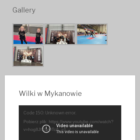
Gallery
Wilki w Mykanowie
Odtwarzacz
Code 150: Unknown error.
video
Pobierz plik: https://www.youtube.com/watch?
v=hog8Jh1wDTc&_=1