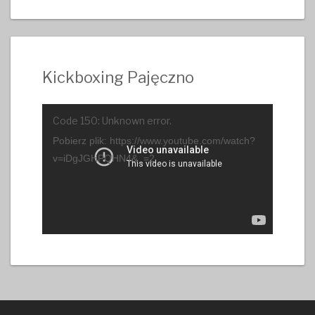
Kickboxing Pajęczno
Odtwarzacz
Code 150: Unknown error.
video
Pobierz plik: https://www.youtube.com/watch?
v=iDgJGHPQHN4&_=2