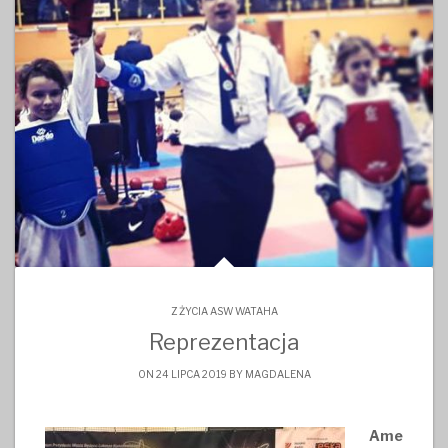
Z ŻYCIA ASW WATAHA
Reprezentacja
ON 24 LIPCA 2019 BY
MAGDALENA
Ame