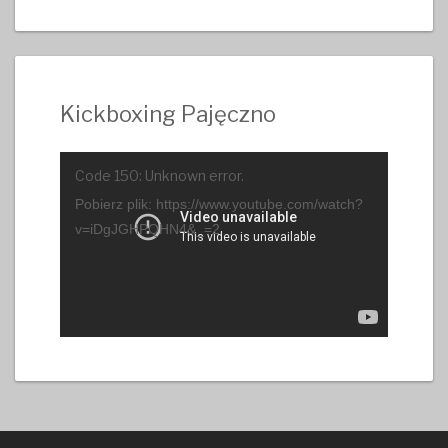
Kickboxing Pajęczno
Odtwarzacz
Code 150: Unknown error.
video
Pobierz plik: https://www.youtube.com/watch?
v=iDgJGHPQHN4&_=2