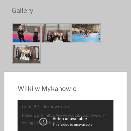
Gallery
Wilki w Mykanowie
Odtwarzacz
Code 150: Unknown error.
video
Pobierz plik: https://www.youtube.com/watch?
v=hog8Jh1wDTc&_=1