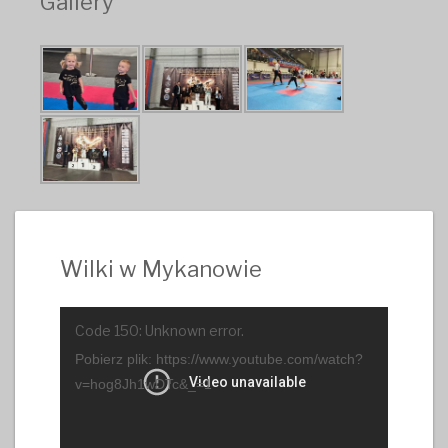
Gallery
Wilki w Mykanowie
Odtwarzacz
Code 150: Unknown error.
video
Pobierz plik: https://www.youtube.com/watch?
v=hog8Jh1wDTc&_=1