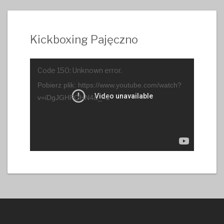
Kickboxing Pajęczno
Odtwarzacz
Code 150: Unknown error.
video
Pobierz plik: https://www.youtube.com/watch?
v=iDgJGHPQHN4&_=2