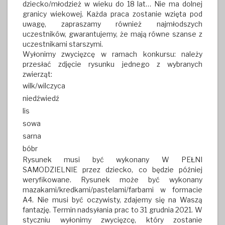
dziecko/młodzież w wieku do 18 lat… Nie ma dolnej
granicy wiekowej. Każda praca zostanie wzięta pod
uwagę, zapraszamy również najmłodszych
uczestników, gwarantujemy, że mają równe szanse z
uczestnikami starszymi.
Wyłonimy zwycięzcę w ramach konkursu: należy
przesłać zdjęcie rysunku jednego z wybranych
zwierząt:
wilk/wilczyca
niedźwiedź
lis
sowa
sarna
bóbr
Rysunek musi być wykonany W PEŁNI
SAMODZIELNIE przez dziecko, co będzie później
weryfikowane. Rysunek może być wykonany
mazakami/kredkami/pastelami/farbami w formacie
A4. Nie musi być oczywisty, zdajemy się na Waszą
fantazję. Termin nadsyłania prac to 31 grudnia 2021. W
styczniu wyłonimy zwycięzcę, który zostanie