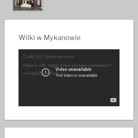
Wilki w Mykanowie
Odtwarzacz
Code 150: Unknown error.
video
Pobierz plik: https://www.youtube.com/watch?
v=hog8Jh1wDTc&_=1