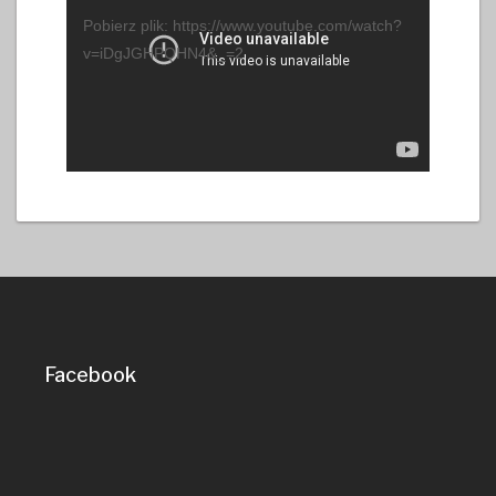
video
Pobierz plik: https://www.youtube.com/watch?
v=iDgJGHPQHN4&_=2
Facebook