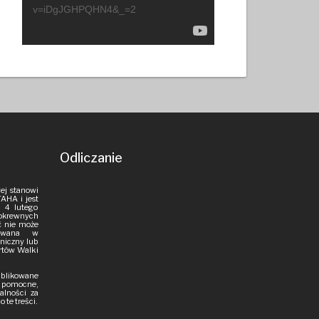
v=iDgJGHPQHN4&_=2
Odliczanie
ej stanowi
AHA i jest
 4 lutego
pokrewnych
ść nie może
iowana w
aniczny lub
rtów Walki
publikowane
i pomocne,
alności za
 te treści.