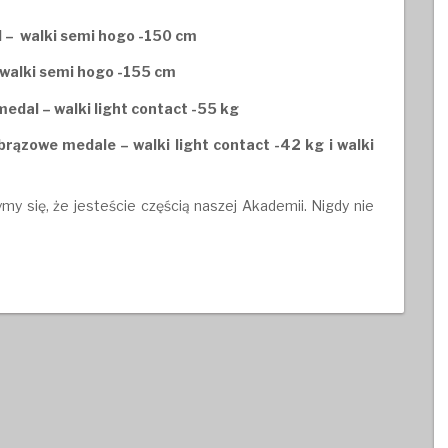
l – walki semi hogo -150 cm
 walki semi hogo -155 cm
edal – walki light contact -55 kg
brązowe medale – walki light contact -42 kg i walki
my się, że jesteście częścią naszej Akademii. Nigdy nie