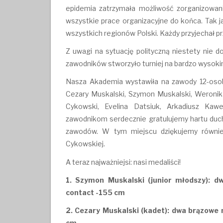
epidemia zatrzymała możliwość zorganizowani
wszystkie prace organizacyjne do końca. Tak ja
wszystkich regionów Polski. Każdy przyjechał 
Z uwagi na sytuację polityczną niestety nie d
zawodników stworzyło turniej na bardzo wysoki
Nasza Akademia wystawiła na zawody 12-osobo
Cezary Muskalski, Szymon Muskalski, Weronik
Cykowski, Evelina Datsiuk, Arkadiusz Kawe
zawodnikom serdecznie gratulujemy hartu duc
zawodów. W tym miejscu dziękujemy równie
Cykowskiej.
A teraz najważniejsi: nasi medaliści!
1. Szymon Muskalski (junior młodszy): dw
contact -155 cm
2. Cezary Muskalski (kadet): dwa brązowe 
cm