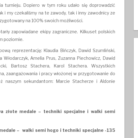
a turnieju. Dopiero w tym roku udało się doprowadzić
k i my czekaliśmy na te zawody, tak i inny zawodnicy ze
przygotowany na 100% swoich możliwości.
otarły zapowiadane ekipy zagraniczne. Kilkuset polskich
m poziomie.
wą reprezentację: Klaudia Bińczyk, Dawid Szumliński,
a Włodarczyk, Amelia Prus, Zuzanna Piechowicz, Dawid
cki, Bartosz Stachera, Karol Stachera. Wszystkich
ha, zaangażowania i pracy włożonej w przygotowanie do
ż naszym sekundantom: Marcie Stacherze i Aldonie
a złote medale – techniki specjalne i walki semi
medale – walki semi hogo i techniki specjalne -135