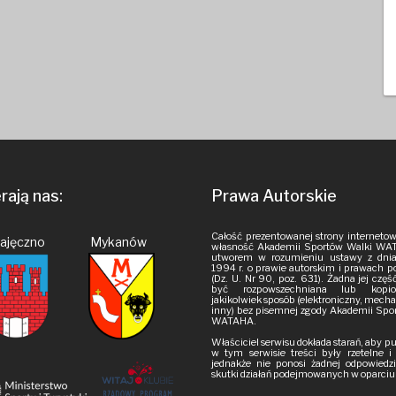
ają nas:
Prawa Autorskie
Całość prezentowanej strony internetow
Pajęczno Mykanów
własność Akademii Sportów Walki WAT
utworem w rozumieniu ustawy z dnia
1994 r. o prawie autorskim i prawach 
(Dz. U. Nr 90, poz. 631). Żadna jej czę
być rozpowszechniana lub kop
jakikolwiek sposób (elektroniczny, mech
inny) bez pisemnej zgody Akademii Spo
WATAHA.
Właściciel serwisu dokłada starań, aby 
w tym serwisie treści były rzetelne 
jednakże nie ponosi żadnej odpowiedzi
skutki działań podejmowanych w oparciu o