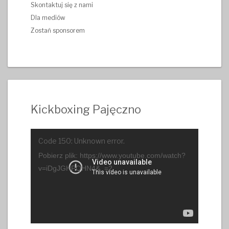
Skontaktuj się z nami
Dla mediów
Zostań sponsorem
Kickboxing Pajęczno
Odtwarzacz
Code 150: Unknown error.
video
Pobierz plik: https://www.youtube.com/watch?
v=iDgJGHPQHN4&_=2