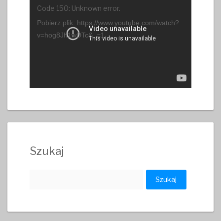
Odtwarzacz
Code 150: Unknown error.
video
Pobierz plik: https://www.youtube.com/watch?
v=hog8Jh1wDTc&_=1
Szukaj
Szukaj: