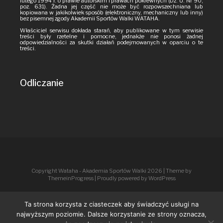
lutego 1994 r. o prawie autorskim i prawach pokrewnych (Dz. U. Nr 90,
poz. 631). Żadna jej część nie może być rozpowszechniana lub
kopiowana w jakikolwiek sposób (elektroniczny, mechaniczny lub inny)
bez pisemnej zgody Akademii Sportów Walki WATAHA.
Właściciel serwisu dokłada starań, aby publikowane w tym serwisie
treści były rzetelne i pomocne, jednakże nie ponosi żadnej
odpowiedzialności za skutki działań podejmowanych w oparciu o te
treści.
Odliczanie
Copyright Wataha - Akademia Sportów Walki 2026
| Theme by
ThemeinProgress
| Proudly powered by WordPress
Ta strona korzysta z ciasteczek aby świadczyć usługi na
najwyższym poziomie. Dalsze korzystanie ze strony oznacza,