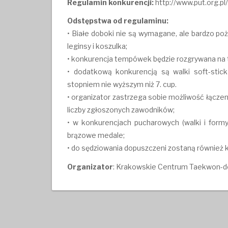
Regulamin konkurencji:
http://www.put.org.pl
Odstępstwa od regulaminu:
• Białe doboki nie są wymagane, ale bardzo po
leginsy i koszulka;
• konkurencja tempówek będzie rozgrywana na t
• dodatkową konkurencją są walki soft-stic
stopniem nie wyższym niż 7. cup.
• organizator zastrzega sobie możliwość łączen
liczby zgłoszonych zawodników;
• w konkurencjach pucharowych (walki i form
brązowe medale;
• do sędziowania dopuszczeni zostaną również ka
Organizator
: Krakowskie Centrum Taekwon-do