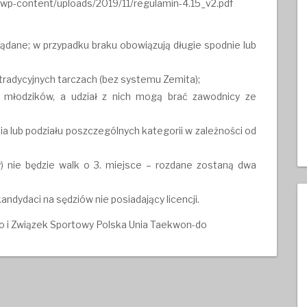
/wp-content/uploads/2019/11/regulamin-4.15_v2.pdf
żądane; w przypadku braku obowiązują długie spodnie lub
radycyjnych tarczach (bez systemu Zemita);
k młodzików, a udział z nich mogą brać zawodnicy ze
ia lub podziału poszczególnych kategorii w zależności od
y) nie będzie walk o 3. miejsce – rozdane zostaną dwa
ndydaci na sędziów nie posiadający licencji.
 i Związek Sportowy Polska Unia Taekwon-do