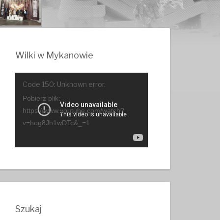
Wilki w Mykanowie
Odtwarzacz
Code 150: Unknown error.
video
Pobierz plik:
https://www.youtube.com/watch?
v=hog8Jh1wDTc&_=1
Szukaj