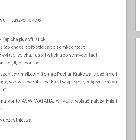
ul. Ptaszyckiego 6
 (ap chagi), soft-stick
 (ap chagi), soft-stick albo semi-contact
ki (dollyo chagi), soft-stick albo semi-contact
ntact, light-contact
zenia@gmail.com (temat: Puchar Krakowa, treść: imię i
ga, wzrost, ewentualne braki w sprzęcie, załącznik: skan
ia”
 na konto ASW WATAHA, w tytule wpisać należy imię i
a
my uczestnictwa.