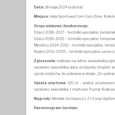
Data:
18 maja 2024 (sobota)
Miejsce:
Hala Sportowa Com Com Zone, Kraków 
Grupy wiekowe i konkurencje:
Dzieci 2018–2017 – techniki specjalne, tempówki
Dzieci 2016–2015 – techniki specjalne, tempówki
Młodzicy 2014–2012 – techniki specjalne, tempów
Kadeci 2011–2009 – techniki specjalne, semi-co
Zgłoszenia:
mailowo na adres aswwataha.zglos
nazwisko zawodnika, data urodzenia, stopień, wa
zgody rodziców, do pobrania w dziale
„Do pobran
Opłata startowa:
120 zł – płatne przelewem
nazwisko zawodnika + startowe Puchar Krakow
Nagrody:
Medale za miejsca 1, 2 i 3 oraz dyplo
Harmonogram turnieju: