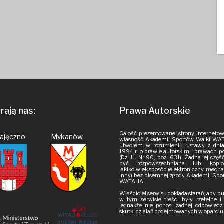
ają nas:
Prawa Autorskie
Całość prezentowanej strony internetow
Pajęczno Mykanów
własność Akademii Sportów Walki WAT
utworem w rozumieniu ustawy z dnia
1994 r. o prawie autorskim i prawach 
(Dz. U. Nr 90, poz. 631). Żadna jej czę
być rozpowszechniana lub kop
jakikolwiek sposób (elektroniczny, mech
inny) bez pisemnej zgody Akademii Spo
WATAHA.
Właściciel serwisu dokłada starań, aby 
w tym serwisie treści były rzetelne 
jednakże nie ponosi żadnej odpowiedzi
skutki działań podejmowanych w oparciu o