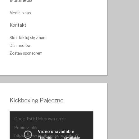
Multimedia
Media o nas
Kontakt
Skontaktuj się z nami
Dla mediów
Zostań sponsorem
Kickboxing Pajęczno
Odtwarzacz
Code 150: Unknown error.
video
Pobierz plik:
https://www.youtube.com/watch?