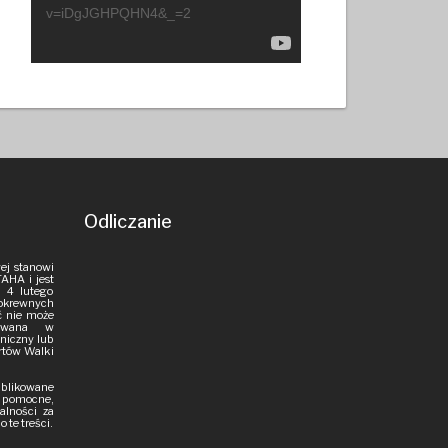
v=iDgJGHPQHN4&_=2
Odliczanie
ej stanowi
AHA i jest
 4 lutego
pokrewnych
ść nie może
iowana w
aniczny lub
rtów Walki
publikowane
i pomocne,
alności za
 te treści.