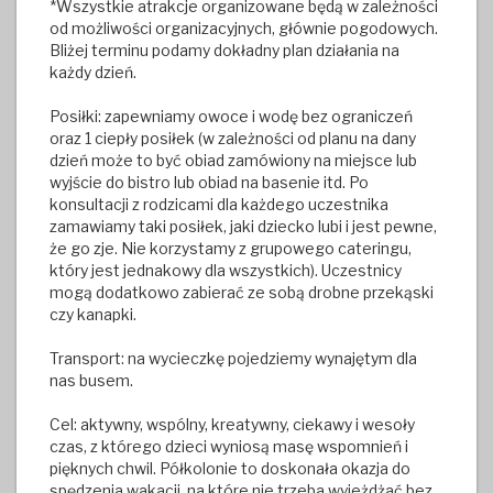
*Wszystkie atrakcje organizowane będą w zależności
od możliwości organizacyjnych, głównie pogodowych.
Bliżej terminu podamy dokładny plan działania na
każdy dzień.
Posiłki: zapewniamy owoce i wodę bez ograniczeń
oraz 1 ciepły posiłek (w zależności od planu na dany
dzień może to być obiad zamówiony na miejsce lub
wyjście do bistro lub obiad na basenie itd. Po
konsultacji z rodzicami dla każdego uczestnika
zamawiamy taki posiłek, jaki dziecko lubi i jest pewne,
że go zje. Nie korzystamy z grupowego cateringu,
który jest jednakowy dla wszystkich). Uczestnicy
mogą dodatkowo zabierać ze sobą drobne przekąski
czy kanapki.
Transport: na wycieczkę pojedziemy wynajętym dla
nas busem.
Cel: aktywny, wspólny, kreatywny, ciekawy i wesoły
czas, z którego dzieci wyniosą masę wspomnień i
pięknych chwil. Półkolonie to doskonała okazja do
spędzenia wakacji, na które nie trzeba wyjeżdżać bez