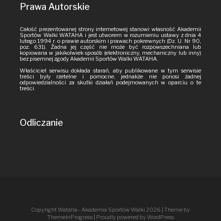
Prawa Autorskie
Całość prezentowanej strony internetowej stanowi własność Akademii
Sportów Walki WATAHA i jest utworem w rozumieniu ustawy z dnia 4
lutego 1994 r. o prawie autorskim i prawach pokrewnych (Dz. U. Nr 90,
poz. 631). Żadna jej część nie może być rozpowszechniana lub
kopiowana w jakikolwiek sposób (elektroniczny, mechaniczny lub inny)
bez pisemnej zgody Akademii Sportów Walki WATAHA.
Właściciel serwisu dokłada starań, aby publikowane w tym serwisie
treści były rzetelne i pomocne, jednakże nie ponosi żadnej
odpowiedzialności za skutki działań podejmowanych w oparciu o te
treści.
Odliczanie
Copyright Wataha - Akademia Sportów Walki 2026
| Theme by
ThemeinProgress
| Proudly powered by WordPress