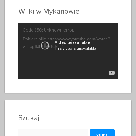
Wilki w Mykanowie
Odtwarzacz
Code 150: Unknown error.
video
Pobierz plik: https://www.youtube.com/watch?
v=hog8Jh1wDTc&_=1
Szukaj
Szukaj: