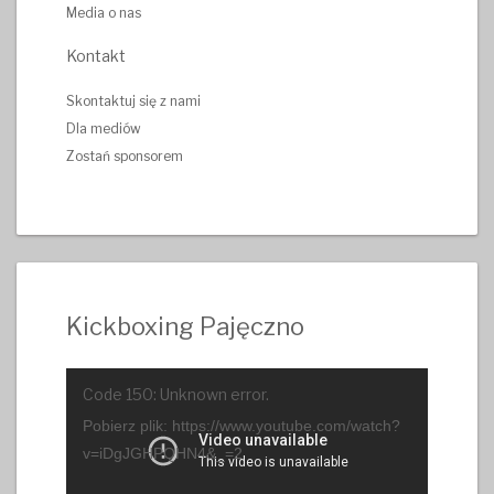
Media o nas
Kontakt
Skontaktuj się z nami
Dla mediów
Zostań sponsorem
Kickboxing Pajęczno
Odtwarzacz
Code 150: Unknown error.
video
Pobierz plik: https://www.youtube.com/watch?
v=iDgJGHPQHN4&_=2